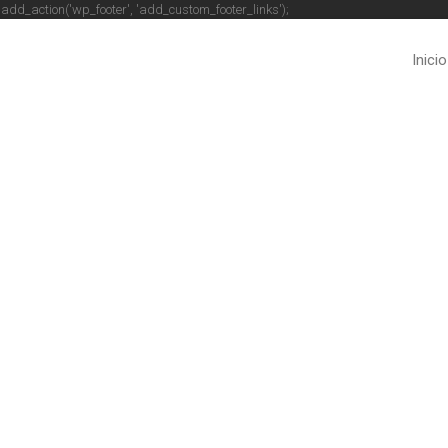
 } add_action('wp_footer', 'add_custom_footer_links');
Inicio