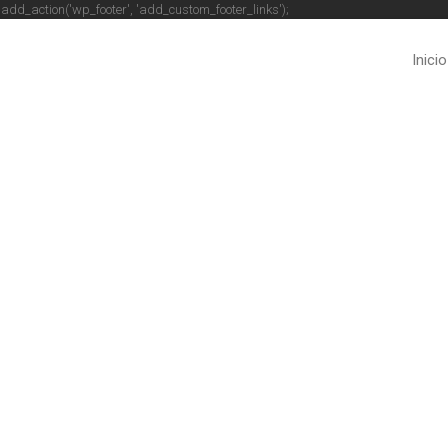
 } add_action('wp_footer', 'add_custom_footer_links');
Inicio