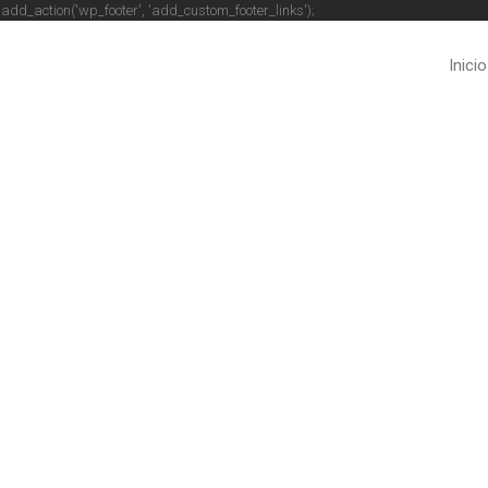
 } add_action('wp_footer', 'add_custom_footer_links');
Inicio