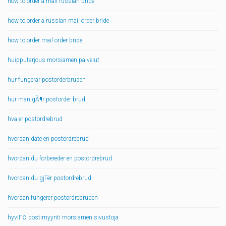
how to order a mail russian bride
how to order a russian mail order bride
how to order mail order bride
huipputarjous morsiamen palvelut
hur fungerar postorderbruden
hur man gÃ¶r postorder brud
hva er postordrebrud
hvordan date en postordrebrud
hvordan du forbereder en postordrebrud
hvordan du gjГёr postordrebrud
hvordan fungerer postordrebruden
hyviГ¤ postimyynti morsiamen sivustoja