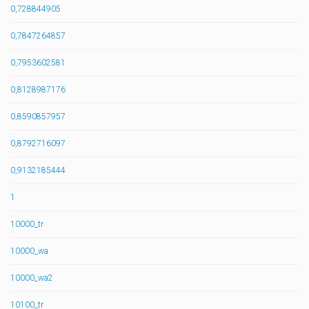
0,728844905
0,7847264857
0,7953602581
0,8128987176
0,8590857957
0,8792716097
0,9132185444
1
10000_tr
10000_wa
10000_wa2
10100_tr