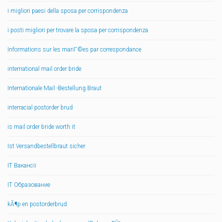
i migliori paesi della sposa per corrispondenza
i posti migliori per trovare la sposa per corrispondenza
Informations sur les mariГ©es par correspondance
international mail order bride
Internationale Mail -Bestellung Braut
interracial postorder brud
is mail order bride worth it
Ist Versandbestellbraut sicher
IT Вакансії
IT Образование
kÃ¶p en postorderbrud