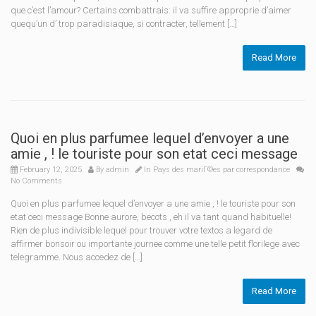
que c’est l’amour? Certains combattrais: il va suffire approprie d’aimer
quequ’un d’ trop paradisiaque, si contracter, tellement […]
Read More
Quoi en plus parfumee lequel d’envoyer a une
amie , ! le touriste pour son etat ceci message
February 12, 2025
By
admin
In
Pays des mariГ©es par correspondance
No Comments
Quoi en plus parfumee lequel d’envoyer a une amie , ! le touriste pour son
etat ceci message Bonne aurore, becots , eh il va tant quand habituelle!
Rien de plus indivisible lequel pour trouver votre textos a legard de
affirmer bonsoir ou importante journee comme une telle petit florilege avec
telegramme. Nous accedez de […]
Read More