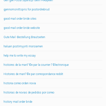
GerГ§ek Posta SipariЕџi Gelin Hikayeleri
gjennomsnittspris for postordrebrud
good mail order bride sites
good mail order bride website
Gute Mail -Bestellung Brautseiten
haluan postimyynti morsiamen
help me to write my essay
histoires de la mariГ©e par la courrier Г©lectronique
Histoires de mariГ©e par correspondance reddit
historia correo orden novia
historias de novias de pedidos por correo
history mail order bride