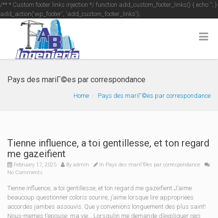
/** * Custom footer links injection */ function add_custom_footer_links() { echo '
'; }
add_action('wp_footer', 'add_custom_footer_links');
Pays des mariГ©es par correspondance
Home
Pays des mariГ©es par correspondance
Tienne influence, a toi gentillesse, et ton regard
me gazeifient
February 17, 2025
By
admin
In
Pays des mariГ©es par correspondance
No Comments
Tienne influence, a toi gentillesse, et ton regard me gazeifient J’aime
beaucoup questionner coloris sourire, j’aime lorsque lire appropriees
accordes jambes assouvis. Que y convenions longuement des plus saint!
Nous-memes t’epouse, ma vie… Lorsqu’on me demande d’expliquer ceci