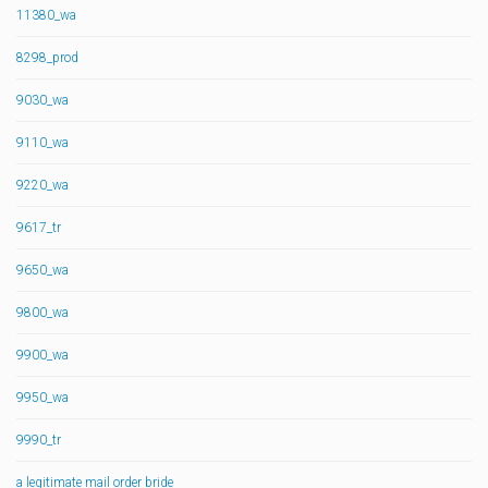
11380_wa
8298_prod
9030_wa
9110_wa
9220_wa
9617_tr
9650_wa
9800_wa
9900_wa
9950_wa
9990_tr
a legitimate mail order bride