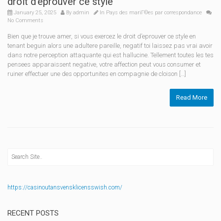
droit d’eprouver ce style
January 25, 2025
By
admin
In
Pays des mariГ©es par correspondance
No Comments
Bien que je trouve amer, si vous exercez le droit d’eprouver ce style en
tenant beguin alors une adultere pareille, negatif toi laissez pas vrai avoir
dans notre perception attaquante qui est hallucine. Tellement toutes les tes
pensees apparaissent negative, votre affection peut vous consumer et
ruiner effectuer une des opportunites en compagnie de cloison […]
Read More
https://casinoutansvensklicensswish.com/
RECENT POSTS