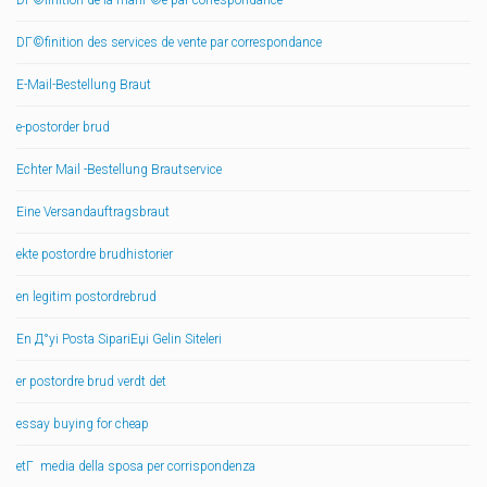
DГ©finition de la mariГ©e par correspondance
DГ©finition des services de vente par correspondance
E-Mail-Bestellung Braut
e-postorder brud
Echter Mail -Bestellung Brautservice
Eine Versandauftragsbraut
ekte postordre brudhistorier
en legitim postordrebrud
En Д°yi Posta SipariЕџi Gelin Siteleri
er postordre brud verdt det
essay buying for cheap
etГ media della sposa per corrispondenza